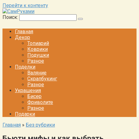
Перейти к контенту
Поиск:
Главная
Декор
Топиарий
Коврики
Подушки
Разное
Поделки
Валяние
Скрапбукинг
Разное
Украшения
Бисер
Фриволите
Разное
Подарки
Главная
»
Без рубрики
Бьюти мифы и как выбрать