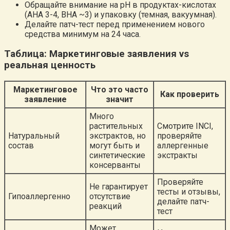
Обращайте внимание на pH в продуктах-кислотах
(AHA 3-4, BHA ~3) и упаковку (темная, вакуумная).
Делайте патч-тест перед применением нового
средства минимум на 24 часа.
Таблица: Маркетинговые заявления vs
реальная ценность
Маркетинговое
Что это часто
Как проверить
заявление
значит
Много
растительных
Смотрите INCI,
Натуральный
экстрактов, но
проверяйте
состав
могут быть и
аллергенные
синтетические
экстракты
консерванты
Проверяйте
Не гарантирует
тесты и отзывы,
Гипоаллергенно
отсутствие
делайте патч-
реакций
тест
Может