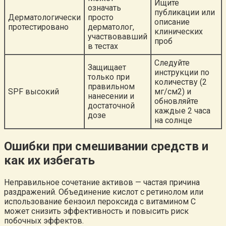
Ищите
означать
публикации или
Дерматологически
просто
описание
протестировано
дерматолог,
клинических
участвовавший
проб
в тестах
Следуйте
Защищает
инструкции по
только при
количеству (2
правильном
SPF высокий
мг/см2) и
нанесении и
обновляйте
достаточной
каждые 2 часа
дозе
на солнце
Ошибки при смешивании средств и
как их избегать
Неправильное сочетание активов — частая причина
раздражений. Объединение кислот с ретинолом или
использование бензоил пероксида с витамином C
может снизить эффективность и повысить риск
побочных эффектов.