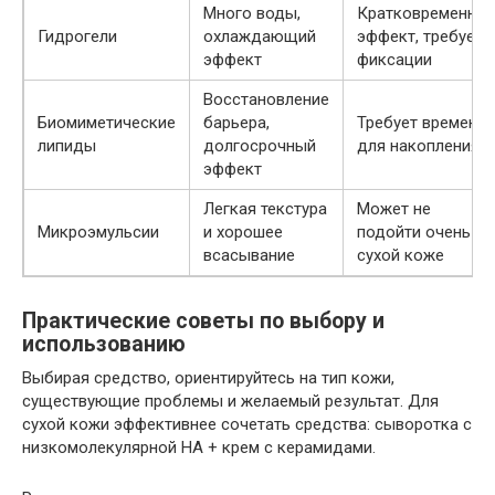
Много воды,
Кратковременны
Гидрогели
охлаждающий
эффект, требует
эффект
фиксации
Восстановление
Биомиметические
барьера,
Требует времени
липиды
долгосрочный
для накопления
эффект
Легкая текстура
Может не
Микроэмульсии
и хорошее
подойти очень
всасывание
сухой коже
Практические советы по выбору и
использованию
Выбирая средство, ориентируйтесь на тип кожи,
существующие проблемы и желаемый результат. Для
сухой кожи эффективнее сочетать средства: сыворотка с
низкомолекулярной HA + крем с керамидами.