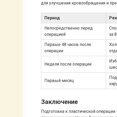
для улучшения кровообращения и пр
Период
Рек
Непосредственно перед
Спо
операцией
за 
Первые 48 часов после
Хол
операции
отд
Изб
Неделя после операции
шв
Под
Первый месяц
хир
Заключение
Подготовка к пластической операции 