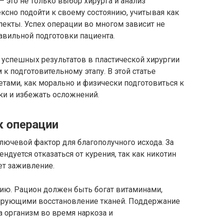
 это не только выбор хирурга и анализ
ксно подойти к своему состоянию, учитывая как
пекты. Успех операции во многом зависит не
правильной подготовки пациента.
% успешных результатов в пластической хирургии
 подготовительному этапу. В этой статье
тами, как морально и физически подготовиться к
ки и избежать осложнений.
к операции
лючевой фактор для благополучного исхода. За
дуется отказаться от курения, так как никотин
ет заживление.
ию. Рацион должен быть богат витаминами,
ирующими восстановление тканей. Поддержание
а организм во время наркоза и