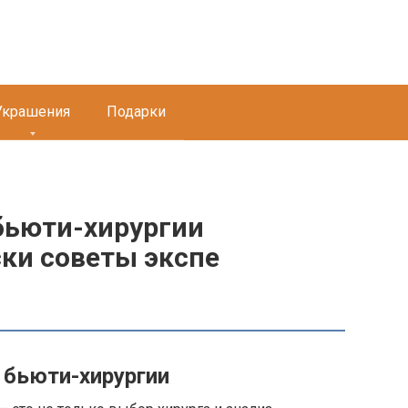
Украшения
Подарки
бьюти-хирургии
ски советы экспе
 бьюти-хирургии