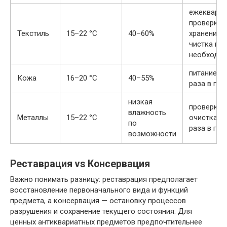
ежекварта
проверка 
Текстиль
15–22 °C
40–60%
хранения,
чистка по
необходи
питание 1
Кожа
16–20 °C
40–55%
раза в год
низкая
проверка 
влажность
Металлы
15–22 °C
очистка 1
по
раза в год
возможности
Реставрация vs Консервация
Важно понимать разницу: реставрация предполагает
восстановление первоначального вида и функций
предмета, а консервация — остановку процессов
разрушения и сохранение текущего состояния. Для
ценных антиквариатных предметов предпочтительнее