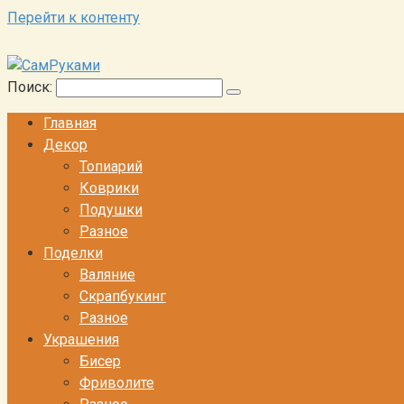
Перейти к контенту
Поиск:
Главная
Декор
Топиарий
Коврики
Подушки
Разное
Поделки
Валяние
Скрапбукинг
Разное
Украшения
Бисер
Фриволите