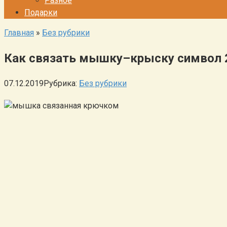
Разное
Подарки
Главная
»
Без рубрики
Как связать мышку–крыску символ 
07.12.2019
Рубрика:
Без рубрики