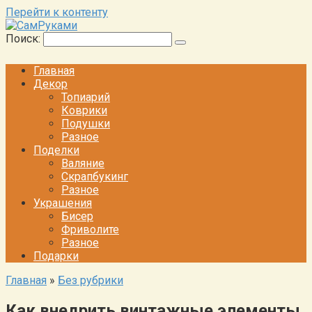
Перейти к контенту
Поиск:
Главная
Декор
Топиарий
Коврики
Подушки
Разное
Поделки
Валяние
Скрапбукинг
Разное
Украшения
Бисер
Фриволите
Разное
Подарки
Главная
»
Без рубрики
Как внедрить винтажные элементы