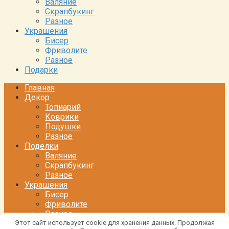
Валяние
Скрапбукинг
Разное
Украшения
Бисер
Фриволите
Разное
Подарки
Главная
Декор
Топиарий
Коврики
Подушки
Разное
Поделки
Валяние
Скрапбукинг
Разное
Украшения
Бисер
Фриволите
Разное
Этот сайт использует cookie для хранения данных. Продолжая
Подарки