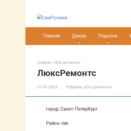
Перейти
к
контенту
Главная
Декор
Поделки
Главная
»
SOS для волос
ЛюксРемонтс
01.02.2025
Рубрика:
SOS для волос
город: Санкт-Петербург
Район: nan