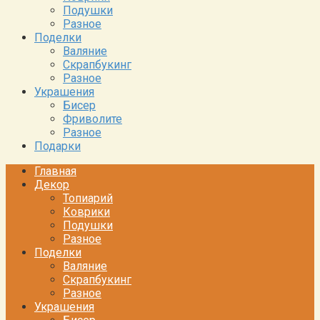
Подушки
Разное
Поделки
Валяние
Скрапбукинг
Разное
Украшения
Бисер
Фриволите
Разное
Подарки
Главная
Декор
Топиарий
Коврики
Подушки
Разное
Поделки
Валяние
Скрапбукинг
Разное
Украшения