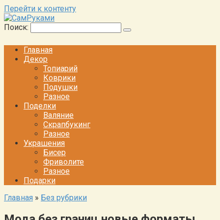
Перейти к контенту
Поиск:
Главная
Декор
Топиарий
Коврики
Подушки
Разное
Поделки
Валяние
Скрапбукинг
Разное
Украшения
Бисер
Фриволите
Разное
Подарки
Главная
»
Без рубрики
Мода без границ новые форматы