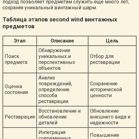
подход позволяет предметам служить ещё много лет,
сохраняя уникальный винтажный шарм.
Таблица этапов second wind винтажных
предметов
Этап
Описание
Цель
Обнаружение
Поиск
уникальных и
Отбор для
предмета
перспективных
реставрации
объектов
Анализ
повреждений,
Сохранение
Оценка
определение
исторической
состояния
способа
ценности
реставрации
Восстановление и
Обновление
Реставрация
обновление
внешнего вида и
деталей
надежности
Интеграция
Повышение
современных