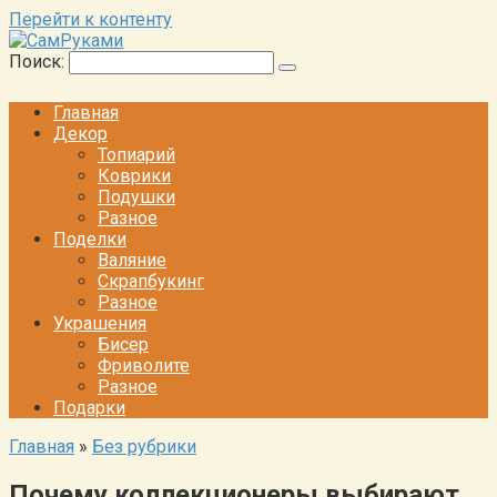
Перейти к контенту
Поиск:
Главная
Декор
Топиарий
Коврики
Подушки
Разное
Поделки
Валяние
Скрапбукинг
Разное
Украшения
Бисер
Фриволите
Разное
Подарки
Главная
»
Без рубрики
Почему коллекционеры выбирают