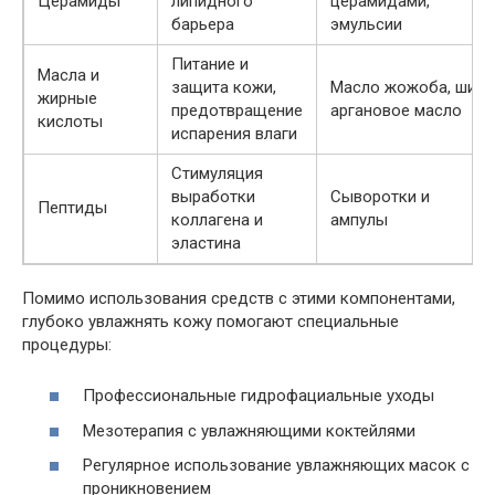
Церамиды
липидного
церамидами,
барьера
эмульсии
Питание и
Масла и
защита кожи,
Масло жожоба, ши,
жирные
предотвращение
аргановое масло
кислоты
испарения влаги
Стимуляция
выработки
Сыворотки и
Пептиды
коллагена и
ампулы
эластина
Помимо использования средств с этими компонентами,
глубоко увлажнять кожу помогают специальные
процедуры:
Профессиональные гидрофациальные уходы
Мезотерапия с увлажняющими коктейлями
Регулярное использование увлажняющих масок с
проникновением