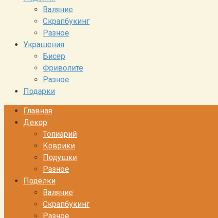
Валяние
Скрапбукинг
Разное
Украшения
Бисер
Фриволите
Разное
Подарки
Главная
Декор
Топиарий
Коврики
Подушки
Разное
Поделки
Валяние
Скрапбукинг
Разное