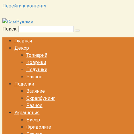
Перейти к контенту
Поиск:
Главная
Декор
Топиарий
Коврики
Подушки
Разное
Поделки
Валяние
Скрапбукинг
Разное
Украшения
Бисер
Фриволите