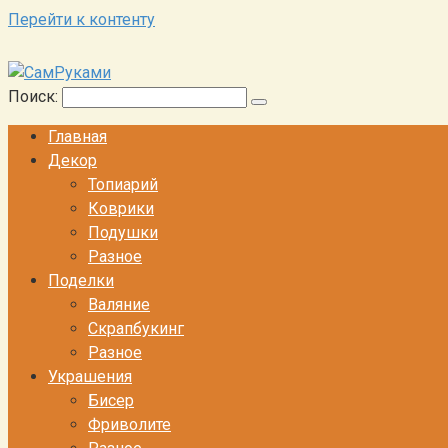
Перейти к контенту
Поиск:
Главная
Декор
Топиарий
Коврики
Подушки
Разное
Поделки
Валяние
Скрапбукинг
Разное
Украшения
Бисер
Фриволите