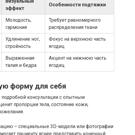
Визуальный
Особенности подтяжки
эффект
Молодость,
Требует равномерного
гармония
распределения ткани
Удлинение ног,
Фокус на верхнюю часть
стройность
ягодиц
Выраженная
Акцент на нижнюю часть
талия и бедра
ягодиц
ую форму для себя
 подробной консультации с опытным
ценит пропорции тела, состояние кожи,
ожелания.
зацию – специальные 3D-модели или фотографии
омогает пациенту яснее представить конечный