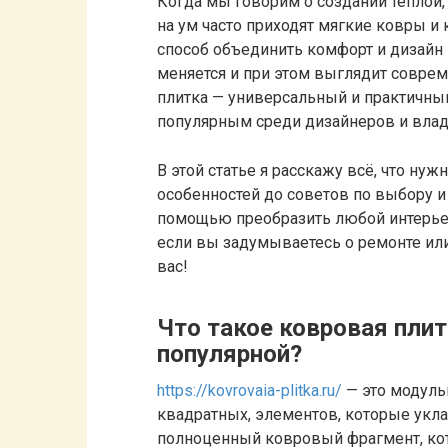
Когда мы говорим о создании теплой,
на ум часто приходят мягкие ковры и 
способ объединить комфорт и дизайн 
меняется и при этом выглядит совре
плитка — универсальный и практичный
популярным среди дизайнеров и вла
В этой статье я расскажу всё, что нуж
особенностей до советов по выбору и 
помощью преобразить любой интерьер,
если вы задумываетесь о ремонте или 
вас!
Что такое ковровая плит
популярной?
https://kovrovaia-plitka.ru/
— это модуль
квадратных, элементов, которые укл
полноценный ковровый фрагмент, кот