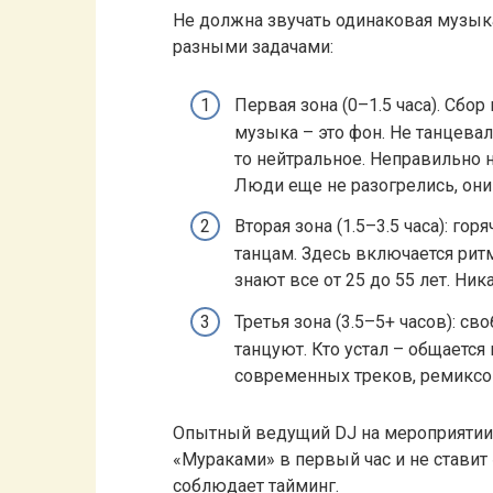
Не должна звучать одинаковая музыка
разными задачами:
Первая зона (0–1.5 часа). Сбор
музыка – это фон. Не танцеваль
то нейтральное. Неправильно н
Люди еще не разогрелись, они
Вторая зона (1.5–3.5 часа): го
танцам. Здесь включается рит
знают все от 25 до 55 лет. Ни
Третья зона (3.5–5+ часов): св
танцуют. Кто устал – общается
современных треков, ремиксо
Опытный ведущий DJ на мероприятии р
«Мураками» в первый час и не ставит
соблюдает тайминг.