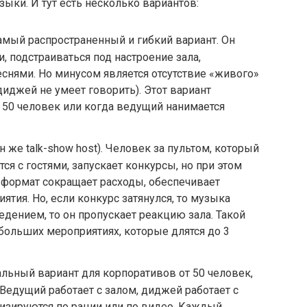
ыки. И тут есть несколько вариантов:
амый распространенный и гибкий вариант. Он
, подстраиваться под настроение зала,
снями. Но минусом является отсутствие «живого»
диджей не умеет говорить). Этот вариант
 50 человек или когда ведущий нанимается
 же talk-show host). Человек за пультом, который
я с гостями, запускает конкурсы, но при этом
 формат сокращает расходы, обеспечивает
тия. Но, если конкурс затянулся, то музыка
едением, то он пропускает реакцию зала. Такой
больших мероприятиях, которые длятся до 3
льный вариант для корпоративов от 50 человек,
 Ведущий работает с залом, диджей работает с
изируются по рации или по видео. Каждый