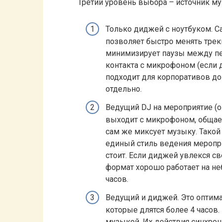
Третий уровень выбора – источник муз
Только диджей с ноутбуком. С
позволяет быстро менять треки
минимизирует паузы между пе
контакта с микрофоном (если 
подходит для корпоративов до
отдельно.
Ведущий DJ на мероприятие (он
выходит с микрофоном, общаетс
сам же миксует музыку. Такой
единый стиль ведения мероприя
стоит. Если диджей увлекся св
формат хорошо работает на не
часов.
Ведущий и диджей. Это оптима
которые длятся более 4 часов.
музыкой. Их действия синхрон