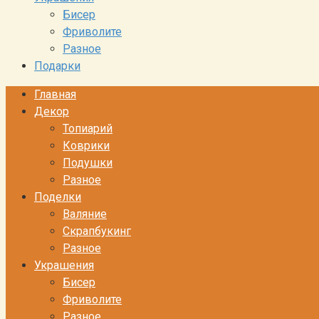
Бисер
Фриволите
Разное
Подарки
Главная
Декор
Топиарий
Коврики
Подушки
Разное
Поделки
Валяние
Скрапбукинг
Разное
Украшения
Бисер
Фриволите
Разное