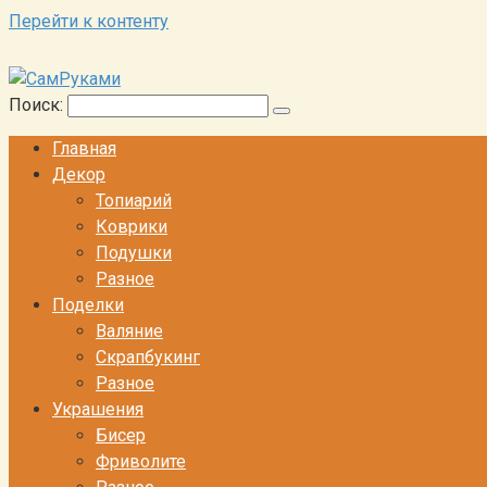
Перейти к контенту
Поиск:
Главная
Декор
Топиарий
Коврики
Подушки
Разное
Поделки
Валяние
Скрапбукинг
Разное
Украшения
Бисер
Фриволите