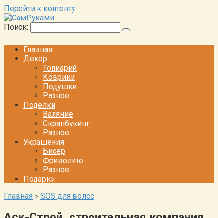
Перейти к контенту
Поиск:
Главная
Декор
Топиарий
Коврики
Подушки
Разное
Поделки
Валяние
Скрапбукинг
Разное
Украшения
Бисер
Фриволите
Разное
Подарки
Главная
»
SOS для волос
Аск-Строй, строительная компания