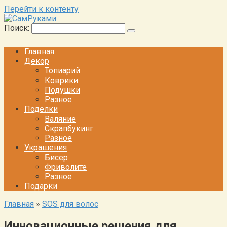
Перейти к контенту
Поиск:
Главная
Декор
Топиарий
Коврики
Подушки
Разное
Поделки
Валяние
Скрапбукинг
Разное
Украшения
Бисер
Фриволите
Разное
Подарки
Главная
»
SOS для волос
Инновационные решения для