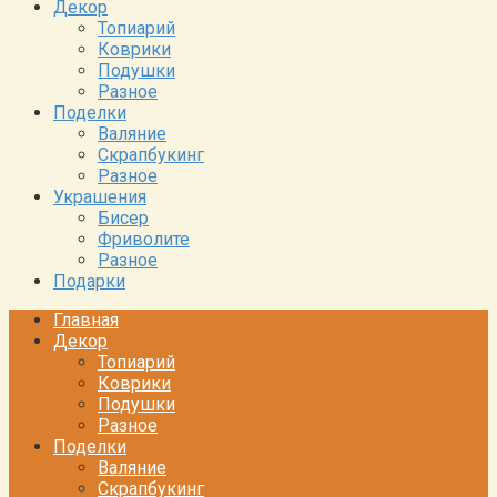
Декор
Топиарий
Коврики
Подушки
Разное
Поделки
Валяние
Скрапбукинг
Разное
Украшения
Бисер
Фриволите
Разное
Подарки
Главная
Декор
Топиарий
Коврики
Подушки
Разное
Поделки
Валяние
Скрапбукинг