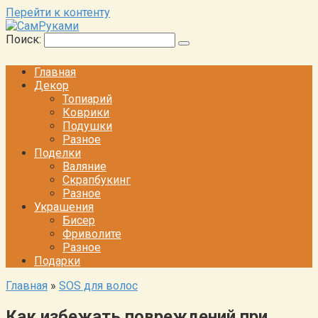
Перейти к контенту
Поиск:
Главная
Декор
Топиарий
Коврики
Подушки
Разное
Поделки
Валяние
Скрапбукинг
Разное
Украшения
Бисер
Фриволите
Разное
Подарки
Главная
»
SOS для волос
Как избежать повреждений при