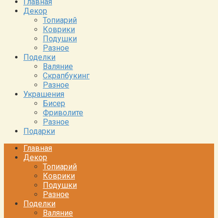
Главная
Декор
Топиарий
Коврики
Подушки
Разное
Поделки
Валяние
Скрапбукинг
Разное
Украшения
Бисер
Фриволите
Разное
Подарки
Главная
Декор
Топиарий
Коврики
Подушки
Разное
Поделки
Валяние