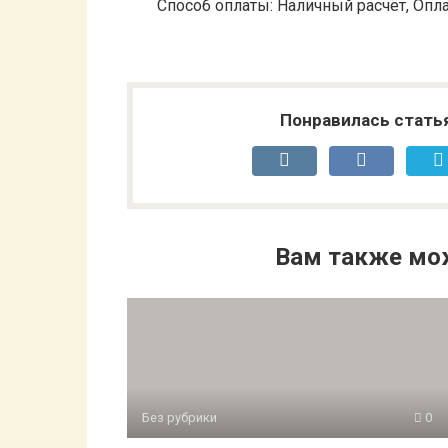
Способ оплаты: Наличный расчёт, Опла
Понравилась стать
Вам также мо
Без рубрики
0