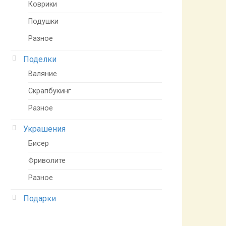
Коврики
Подушки
Разное
Поделки
Валяние
Скрапбукинг
Разное
Украшения
Бисер
Фриволите
Разное
Подарки