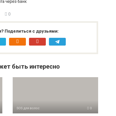
та через банк
0
я? Поделиться с друзьями:
жет быть интересно
SOS для волос
0