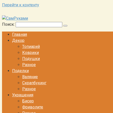
Перейти к контенту
Поиск:
Главная
Декор
Топиарий
Коврики
Подушки
Разное
Поделки
Валяние
Скрапбукинг
Разное
Украшения
Бисер
Фриволите