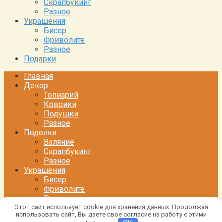
Скрапбукинг
Разное
Украшения
Бисер
Фриволите
Разное
Подарки
Главная
Декор
Топиарий
Коврики
Подушки
Разное
Поделки
Валяние
Скрапбукинг
Разное
Украшения
Бисер
Фриволите
Разное
Этот сайт использует cookie для хранения данных. Продолжая
Подарки
использовать сайт, Вы даете свое согласие на работу с этими