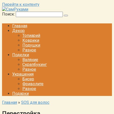
Перейти к контенту
Поиск:
Главная
Декор
Топиарий
Коврики
Подушки
Разное
Поделки
Валяние
Скрапбукинг
Разное
Украшения
Бисер
Фриволите
Разное
Подарки
Главная
»
SOS для волос
Перестройка