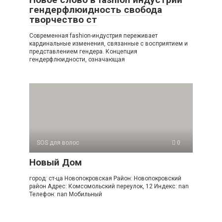
гендерфлюидность свобода
творчество ст
Современная fashion-индустрия переживает
кардинальные изменения, связанные с восприятием и
представлением гендера. Концепция
гендерфлюидности, означающая
SOS для волос
0
Новый Дом
город: ст-ца Новопокровская Район: Новопокровский
район Адрес: Комсомольский переулок, 12 Индекс: nan
Телефон: nan Мобильный