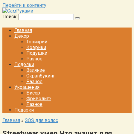
Перейти к контенту
Поиск:
Главная
Декор
Топиарий
Коврики
Подушки
Разное
Поделки
Валяние
Скрапбукинг
Разное
Украшения
Бисер
Фриволите
Разное
Подарки
Главная
»
SOS для волос
Streetwear умер Что значит для