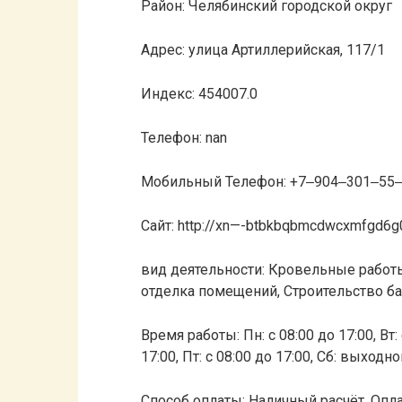
Район: Челябинский городской округ
Адрес: улица Артиллерийская, 117/1
Индекс: 454007.0
Телефон: nan
Мобильный Телефон: +7‒904‒301‒55
Сайт: http://xn—-btbkbqbmcdwcxmfgd6g0
вид деятельности: Кровельные работ
отделка помещений, Строительство бан
Время работы: Пн: с 08:00 до 17:00, Вт: с
17:00, Пт: с 08:00 до 17:00, Сб: выходн
Способ оплаты: Наличный расчёт, Опла