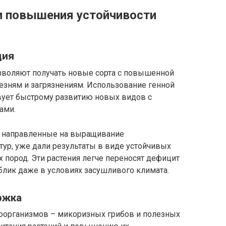
и повышения устойчивости
ция
воляют получать новые сорта с повышенной
лезням и загрязнениям. Использование генной
вует быстрому развитию новых видов с
ами.
 направленные на выращивание
ур, уже дали результаты в виде устойчивых
х пород. Эти растения легче переносят дефицит
блик даже в условиях засушливого климата.
ржка
оорганизмов – микоризных грибов и полезных