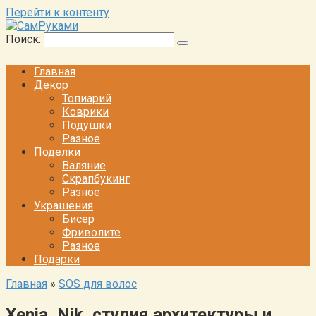
Перейти к контенту
Поиск:
Главная
Декор
Топиарий
Коврики
Подушки
Разное
Поделки
Валяние
Скрапбукинг
Разное
Украшения
Бисер
Фриволите
Разное
Подарки
Главная
»
SOS для волос
Xenia_Nik, студия архитектуры и