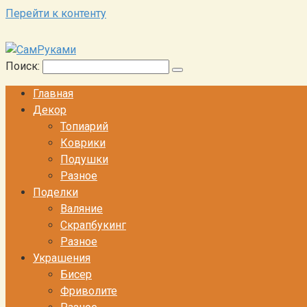
Перейти к контенту
Поиск:
Главная
Декор
Топиарий
Коврики
Подушки
Разное
Поделки
Валяние
Скрапбукинг
Разное
Украшения
Бисер
Фриволите