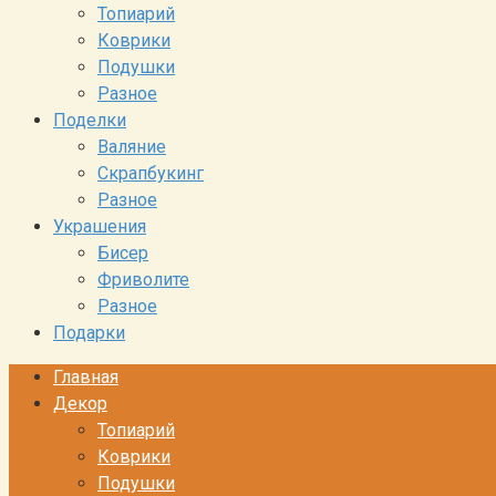
Топиарий
Коврики
Подушки
Разное
Поделки
Валяние
Скрапбукинг
Разное
Украшения
Бисер
Фриволите
Разное
Подарки
Главная
Декор
Топиарий
Коврики
Подушки