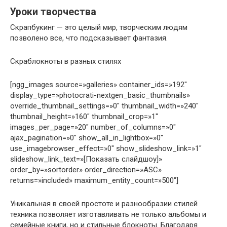
Уроки творчества
Скрапбукинг — это целый мир, творческим людям
позволено все, что подсказывает фантазия.
Скраблокноты в разных стилях
[ngg_images source=»galleries» container_ids=»192″
display_type=»photocrati-nextgen_basic_thumbnails»
override_thumbnail_settings=»0″ thumbnail_width=»240″
thumbnail_height=»160″ thumbnail_crop=»1″
images_per_page=»20″ number_of_columns=»0″
ajax_pagination=»0″ show_all_in_lightbox=»0″
use_imagebrowser_effect=»0″ show_slideshow_link=»1″
slideshow_link_text=»[Показать слайдшоу]»
order_by=»sortorder» order_direction=»ASC»
returns=»included» maximum_entity_count=»500″]
Уникальная в своей простоте и разнообразии стилей
техника позволяет изготавливать не только альбомы и
семейные книги, но и стильные блокноты. Благодаря