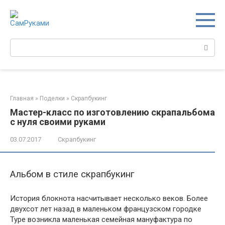
Перейти
к
контенту
Поиск:
Главная
»
Поделки
»
Скрапбукинг
Мастер-класс по изготовлению скрапальбома
с нуля своими руками
03.07.2017
Скрапбукинг
Альбом в стиле скрапбукинг
История блокнота насчитывает несколько веков. Более
двухсот лет назад в маленьком французском городке
Туре возникла маленькая семейная мануфактура по