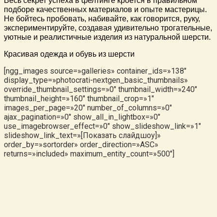
Весь секрет успеха в фелтинге кроется в правильном
подборе качественных материалов и опыте мастерицы.
Не бойтесь пробовать, набивайте, как говорится, руку,
экспериментируйте, создавая удивительно трогательные,
уютные и реалистичные изделия из натуральной шерсти.
Красивая одежда и обувь из шерсти
[ngg_images source=»galleries» container_ids=»138″
display_type=»photocrati-nextgen_basic_thumbnails»
override_thumbnail_settings=»0″ thumbnail_width=»240″
thumbnail_height=»160″ thumbnail_crop=»1″
images_per_page=»20″ number_of_columns=»0″
ajax_pagination=»0″ show_all_in_lightbox=»0″
use_imagebrowser_effect=»0″ show_slideshow_link=»1″
slideshow_link_text=»[Показать слайдшоу]»
order_by=»sortorder» order_direction=»ASC»
returns=»included» maximum_entity_count=»500″]