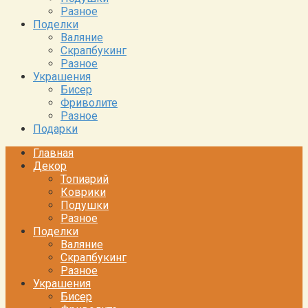
Разное
Поделки
Валяние
Скрапбукинг
Разное
Украшения
Бисер
Фриволите
Разное
Подарки
Главная
Декор
Топиарий
Коврики
Подушки
Разное
Поделки
Валяние
Скрапбукинг
Разное
Украшения
Бисер