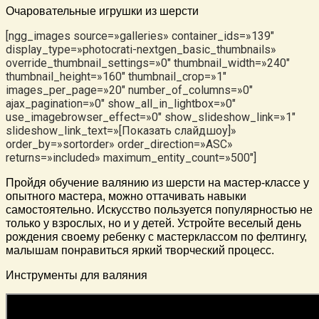
Очаровательные игрушки из шерсти
[ngg_images source=»galleries» container_ids=»139″
display_type=»photocrati-nextgen_basic_thumbnails»
override_thumbnail_settings=»0″ thumbnail_width=»240″
thumbnail_height=»160″ thumbnail_crop=»1″
images_per_page=»20″ number_of_columns=»0″
ajax_pagination=»0″ show_all_in_lightbox=»0″
use_imagebrowser_effect=»0″ show_slideshow_link=»1″
slideshow_link_text=»[Показать слайдшоу]»
order_by=»sortorder» order_direction=»ASC»
returns=»included» maximum_entity_count=»500″]
Пройдя обучение валянию из шерсти на мастер-классе у
опытного мастера, можно оттачивать навыки
самостоятельно. Искусство пользуется популярностью не
только у взрослых, но и у детей. Устройте веселый день
рождения своему ребенку с мастерклассом по фелтингу,
малышам понравиться яркий творческий процесс.
Инструменты для валяния