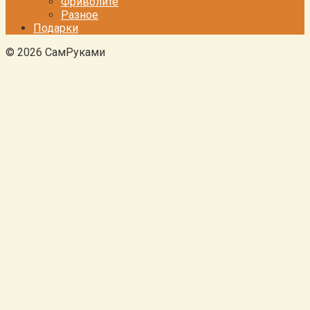
Фриволите
Разное
Подарки
© 2026 СамРуками