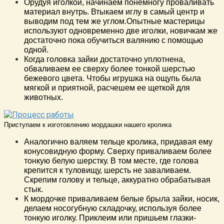
Орудуя иголкой, начинаем понемногу проваливать
материал внутрь. Втыкаем иглу в самый центр и
выводим под тем же углом.Опытные мастерицы
используют одновременно две иголки, новичкам же
достаточно пока обучиться валянию с помощью
одной.
Когда головка зайки достаточно уплотнена,
обваливаем ее сверху более тонкой шерстью
бежевого цвета. Чтобы игрушка на ощупь была
мягкой и приятной, расчешем ее щеткой для
животных.
Приступаем к изготовлению мордашки нашего кролика
Аналогично валяем тельце кролика, придавая ему
конусовидную форму. Сверху приваливаем более
тонкую белую шерстку. В том месте, где голова
крепится к туловищу, шерсть не заваливаем.
Скрепим голову и тельце, аккуратно обрабатывая
стык.
К мордочке приваливаем белые брыла зайки, носик,
делаем носогубную складочку, используя более
тонкую иголку. Приклеим или пришьем глазки-