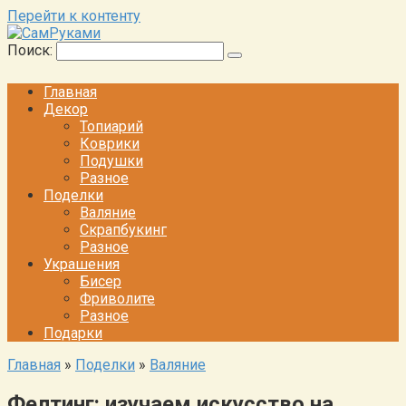
Перейти к контенту
Поиск:
Главная
Декор
Топиарий
Коврики
Подушки
Разное
Поделки
Валяние
Скрапбукинг
Разное
Украшения
Бисер
Фриволите
Разное
Подарки
Главная
»
Поделки
»
Валяние
Фелтинг: изучаем искусство на