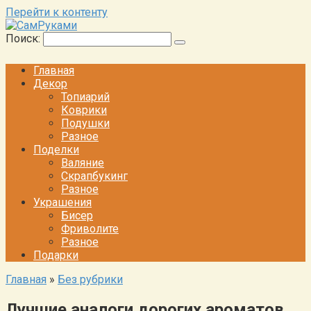
Перейти к контенту
Поиск:
Главная
Декор
Топиарий
Коврики
Подушки
Разное
Поделки
Валяние
Скрапбукинг
Разное
Украшения
Бисер
Фриволите
Разное
Подарки
Главная
»
Без рубрики
Лучшие аналоги дорогих ароматов