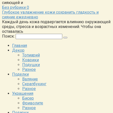
сияющей и
Без рубрики
0
Глубокое увлажнение кожи сохранить гладкость и
сияние ежедневно
Каждый день кожа подвергается влиянию окружающей
среды, стресса и возрастных изменений. Чтобы она
оставалась
Поиск:
Главная
Декор
Топиарий
Коврики
Подушки
Разное
Поделки
Валяние
Скрапбукинг
Разное
Украшения
Бисер
Фриволите
Разное
Подарки