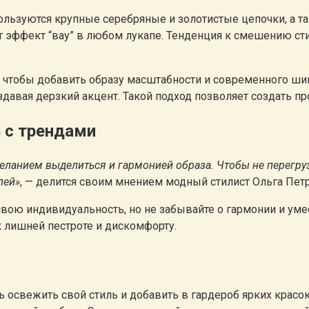
льзуются крупные серебряные и золотистые цепочки, а т
т эффект “вау” в любом лукапе. Тенденция к смешению ст
 чтобы добавить образу масштабности и современного шик
авая дерзкий акцент. Такой подход позволяет создать пр
ь с трендами
желанием выделиться и гармонией образа. Чтобы не перегр
лей»
, — делится своим мнением модный стилист Ольга Пет
вою индивидуальность, но не забывайте о гармонии и уме
 лишней пестроте и дискомфорту.
 освежить свой стиль и добавить в гардероб ярких красок