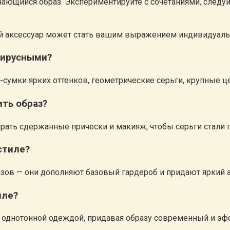
ающийся образ. Экспериментируйте с сочетаниями, следуйт
ый аксессуар может стать вашим выражением индивидуальн
вирусными?
-сумки ярких оттенков, геометрические серьги, крупные 
ить образ?
ирать сдержанные прически и макияж, чтобы серьги стали
стиле?
зов — они дополняют базовый гардероб и придают яркий а
иле?
и однотонной одеждой, придавая образу современный и эф