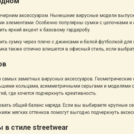
 одном
ечерним аксессуаром. Нынешние вирусные модели выпуска
ми элементами. Особенно популярны сумки с цепочками 
ить яркий акцент к базовому гардеробу.
ть сумку через плечо с джинсами и белой футболкой для 
ка также отлично впишется в офисный стиль, если выбрат
ов
из самых заметных вирусных аксессуаров. Геометрические
ьшими кольцами, асимметричными серьгами и моделями с 
й, где хочется подчеркнуть креативность.
тывать общий баланс наряда. Если вы выбираете крупные с
ияж мягких оттенков помогут выгодно подчеркнуть аксесс
 в стиле streetwear