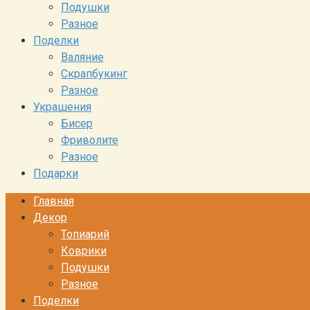
Подушки
Разное
Поделки
Валяние
Скрапбукинг
Разное
Украшения
Бисер
Фриволите
Разное
Подарки
Главная
Декор
Топиарий
Коврики
Подушки
Разное
Поделки