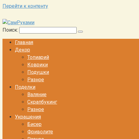
Перейти к контенту
Поиск:
Главная
Декор
Топиарий
Коврики
Подушки
Разное
Поделки
Валяние
Скрапбукинг
Разное
Украшения
Бисер
Фриволите