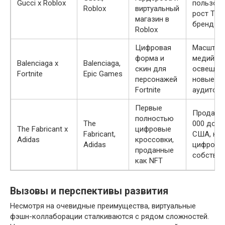
Gucci x Roblox
пользова
Roblox
виртуальный
рост Тра
магазин в
бренд на
Roblox
Цифровая
Масштаб
форма и
медийно
Balenciaga x
Balenciaga,
скин для
освещен
Fortnite
Epic Games
персонажей
новые с
Fortnite
аудитори
Первые
Продано 
полностью
The
000 долл
The Fabricant x
цифровые
Fabricant,
США, нов
Adidas
кроссовки,
Adidas
цифрово
проданные
собствен
как NFT
Вызовы и перспективы развития
Несмотря на очевидные преимущества, виртуальные
фэшн-коллаборации сталкиваются с рядом сложностей.