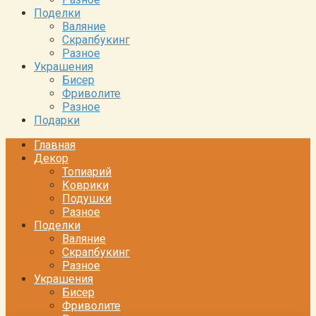
Поделки
Валяние
Скрапбукинг
Разное
Украшения
Бисер
Фриволите
Разное
Подарки
Главная
Декор
Топиарий
Коврики
Подушки
Разное
Поделки
Валяние
Скрапбукинг
Разное
Украшения
Бисер
Фриволите