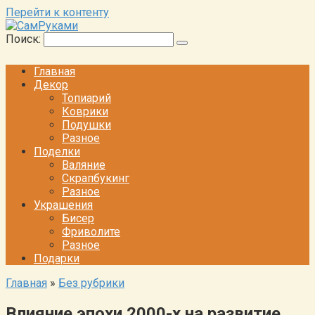
Перейти к контенту
Поиск:
Главная
Декор
Топиарий
Коврики
Подушки
Разное
Поделки
Валяние
Скрапбукинг
Разное
Украшения
Бисер
Фриволите
Разное
Подарки
Главная
»
Без рубрики
Влияние эпохи 2000-х на развитие