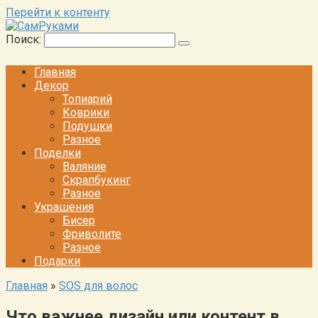
Перейти к контенту
Поиск:
Главная
Декор
Топиарий
Коврики
Подушки
Разное
Поделки
Валяние
Скрапбукинг
Разное
Украшения
Бисер
Фриволите
Разное
Подарки
Главная
»
SOS для волос
Что важнее дизайн или контент в