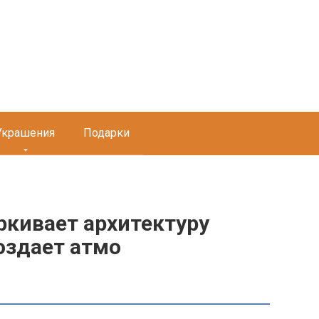
Украшения
Подарки
ркивает архитектуру
оздает атмо