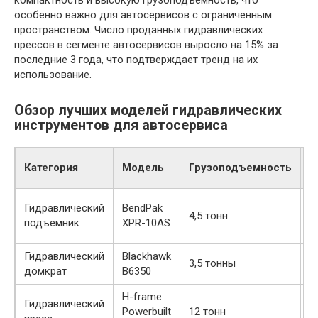
особенно важно для автосервисов с ограниченным
пространством. Число проданных гидравлических
прессов в сегменте автосервисов выросло на 15% за
последние 3 года, что подтверждает тренд на их
использование.
Обзор лучших моделей гидравлических
инструментов для автосервиса
Категория
Модель
Грузоподъемность
О
Э
Гидравлический
BendPak
4,5 тонн
т
подъемник
XPR-10AS
б
Гидравлический
Blackhawk
П
3,5 тонны
домкрат
B6350
к
H-frame
Гидравлический
М
Powerbuilt
12 тонн