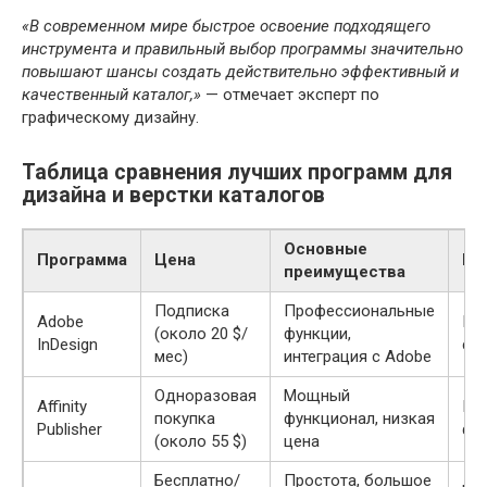
«В современном мире быстрое освоение подходящего
инструмента и правильный выбор программы значительно
повышают шансы создать действительно эффективный и
качественный каталог,»
— отмечает эксперт по
графическому дизайну.
Таблица сравнения лучших программ для
дизайна и верстки каталогов
Основные
Программа
Цена
Це
преимущества
Подписка
Профессиональные
Adobe
Пр
(около 20 $/
функции,
InDesign
ст
мес)
интеграция с Adobe
Одноразовая
Мощный
Affinity
По
покупка
функционал, низкая
Publisher
фр
(около 55 $)
цена
Бесплатно/
Простота, большое