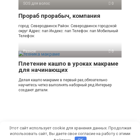
SOS для волос
0
Прораб прорабыч, компания
город: Северодвинск Район: Северодвинск городской
округ Адрес: nan Индекс: nan Телефон: nan Мобильный
Телефон:
Разное
0
Плетение кашпо в уроках макраме
для начинающих
Делая кашпо макраме в первый раз,обязательно
научитесь четко выполнять наборный ряд Интерьер
создают детали.
Этот сайт использует cookie для хранения данных. Продолжая
использовать сайт, Вы даете свое согласие на работу с этими
© 2026 СамРуками
файлами.
OK