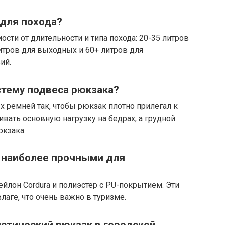
 для похода?
сти от длительности и типа похода: 20-35 литров
итров для выходных и 60+ литров для
ий.
стему подвеса рюкзака?
х ремней так, чтобы рюкзак плотно прилегал к
вать основную нагрузку на бедрах, а грудной
юкзака.
 наиболее прочными для
йлон Cordura и полиэстер с PU-покрытием. Эти
лаге, что очень важно в туризме.
стический рюкзак в городской