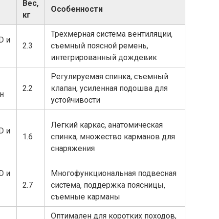
Вес,
Особенности
кг
Трехмерная система вентиляции,
D и
2.3
съемный поясной ремень,
интегрированный дождевик
Регулируемая спинка, съемный
2.2
клапан, усиленная подошва для
н
устойчивости
Легкий каркас, анатомическая
D и
1.6
спинка, множество карманов для
снаряжения
D и
Многофункциональная подвесная
2.7
система, поддержка поясницы,
съемные карманы
Оптимален для коротких походов,