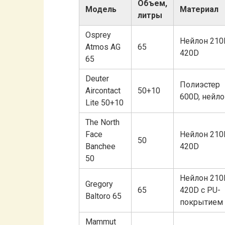
Объем,
Модель
Материал
литры
Osprey
Нейлон 210
Atmos AG
65
420D
65
Deuter
Полиэстер
Aircontact
50+10
600D, нейло
Lite 50+10
The North
Face
Нейлон 210
50
Banchee
420D
50
Нейлон 210
Gregory
65
420D с PU-
Baltoro 65
покрытием
Mammut