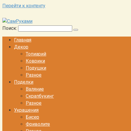
Перейти к контенту
Поиск:
Главная
Декор
Топиарий
Коврики
Подушки
Разное
Поделки
Валяние
Скрапбукинг
Разное
Украшения
Бисер
Фриволите