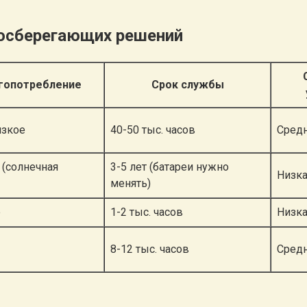
госберегающих решений
гопотребление
Срок службы
изкое
40-50 тыс. часов
Сред
 (солнечная
3-5 лет (батареи нужно
Низк
менять)
е
1-2 тыс. часов
Низк
8-12 тыс. часов
Сред