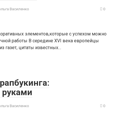
ольга Василенко
0
коративных элементов,которые с успехом можно
учной работы В середине XVI века европейцы
з газет, цитаты известных…
рапбукинга:
 руками
ольга Василенко
0