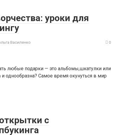
орчества: уроки для
ингу
ольга Василенко
0
ать любые подарки — это альбомы,шкатулки или
а и однообразна? Самое время окунуться в мир
открытки с
пбукинга