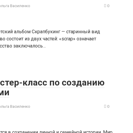
ольга Василенко
0
тский альбом Скрапбукинг — старинный вид
о состоит из двух частей: «scrap» означает
усство заключалось…
стер-класс по созданию
ми
ольга Василенко
0
тся в сохранении личной и семейной истории. Мир