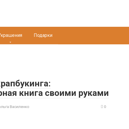
Украшения
Подарки
рапбукинга:
рная книга своими руками
ольга Василенко
0