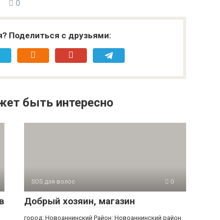
0
я? Поделиться с друзьями:
жет быть интересно
SOS для волос
0
в
Добрый хозяин, магазин
город: Новоаннинский Район: Новоаннинский район