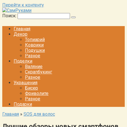
Перейти к контенту
Поиск:
Главная
Декор
Топиарий
Коврики
Подушки
Разное
Поделки
Валяние
Скрапбукинг
Разное
Украшения
Бисер
Фриволите
Разное
Подарки
Главная
»
SOS для волос
Лучшие обзоры новых смартфонов