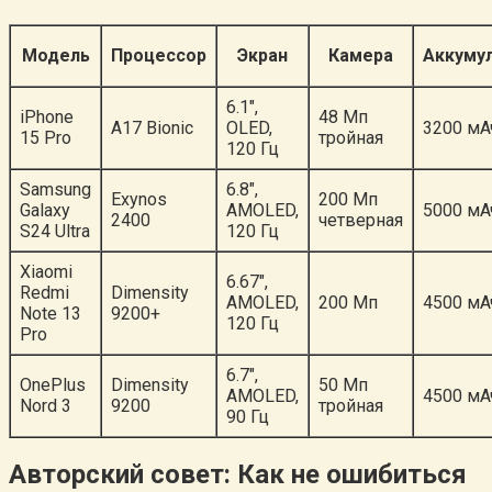
Модель
Процессор
Экран
Камера
Аккуму
6.1″,
iPhone
48 Мп
A17 Bionic
OLED,
3200 мА
15 Pro
тройная
120 Гц
Samsung
6.8″,
Exynos
200 Мп
Galaxy
AMOLED,
5000 мА
2400
четверная
S24 Ultra
120 Гц
Xiaomi
6.67″,
Redmi
Dimensity
AMOLED,
200 Мп
4500 мА
Note 13
9200+
120 Гц
Pro
6.7″,
OnePlus
Dimensity
50 Мп
AMOLED,
4500 мА
Nord 3
9200
тройная
90 Гц
Авторский совет: Как не ошибиться