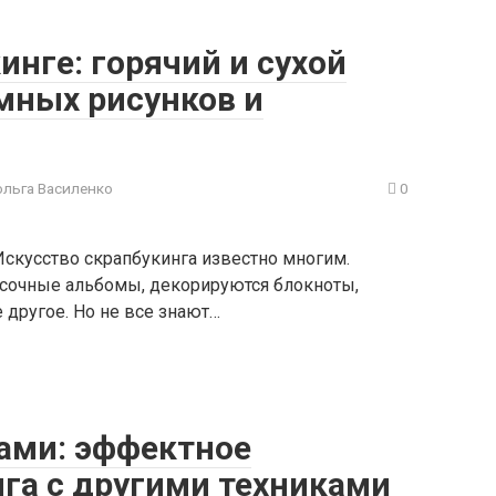
инге: горячий и сухой
мных рисунков и
ольга Василенко
0
Искусство скрапбукинга известно многим.
сочные альбомы, декорируются блокноты,
 другое. Но не все знают…
ами: эффектное
га с другими техниками