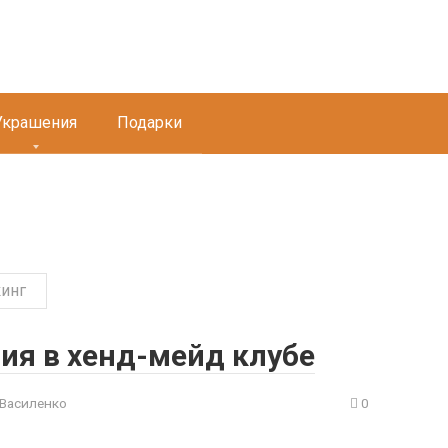
Украшения
Подарки
инг
ия в хенд-мейд клубе
 Василенко
0