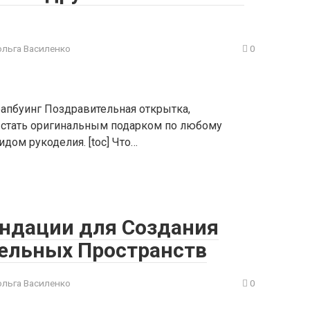
ольга Василенко
0
рапбуинг Поздравительная открытка,
 стать оригинальным подарком по любому
дом рукоделия. [toc] Что…
ндации для Создания
ельных Пространств
ольга Василенко
0