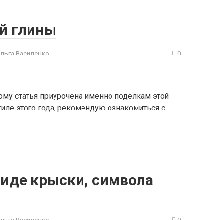
й глины
ольга Василенко
0
ому статья приурочена именно поделкам этой
иле этого года, рекомендую ознакомиться с
виде крыски, символа
ольга Василенко
0